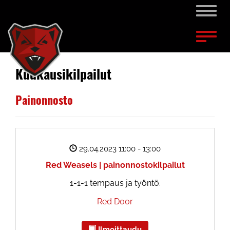
Naviga
Naviga
Kuukausikilpailut
Painonnosto
29.04.2023 11:00
- 13:00
Red Weasels | painonnostokilpailut
1-1-1 tempaus ja työntö.
Red Door
Ilmoittaudu