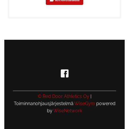
© Red Door Athletics Oy
|
Toiminnanohjausjärjestelmä
WiseGym
powered
by
WiseNetwork