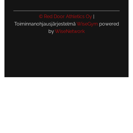
© Red Door Athletics Oy
|
Toiminnanohjausjärjestelmä
WiseGym
powered
by
WiseNetwork