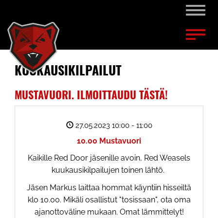
Naviga
Naviga
KUUKAUSIKILPAILUT
MUSTAVUORI. ILMOITTAUDU TÄSTÄ!
27.05.2023 10:00
- 11:00
10.00 Mustavuori
Kaikille Red Door jäsenille avoin, Red Weasels
kuukausikilpailujen toinen lähtö.
Jäsen Markus laittaa hommat käyntiin hisseiltä
klo 10.00. Mikäli osallistut "tosissaan", ota oma
ajanottoväline mukaan. Omat lämmittelyt!