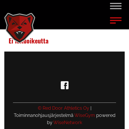
Naviga
Naviga
Ei lukuoikeutta
© Red Door Athletics Oy
|
Toiminnanohjausjärjestelmä
WiseGym
powered
by
WiseNetwork